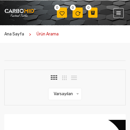
0
0
0
Ana Sayfa
Ürün Arama
Varsayılan