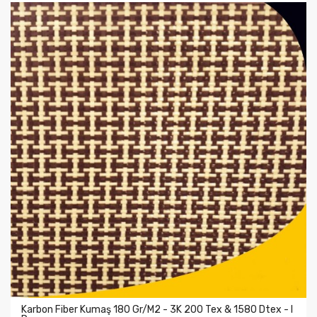
Karbon Fiber Kumaş 180 Gr/m2 - 3K 200 Tex & 1580 Dtex - I