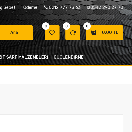
iş Sepeti
Ödeme
0212 777 73 63
0542 290 27 70
0
0
0
0,00 TL
Ara
ZİT SARF MALZEMELERİ
GÜÇLENDIRME