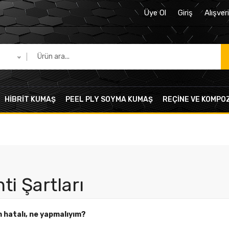
Üye Ol
Giriş
Alışver
HIBRIT KUMAŞ
PEEL PLY SOYMA KUMAŞ
REÇINE VE KOMPO
ti Şartları
hatalı, ne yapmalıyım?