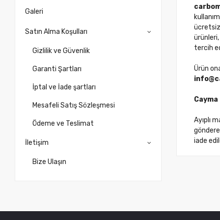
carbom
Galeri
kullanım
ücretsiz
Satın Alma Koşulları
ürünleri
tercih ed
Gizlilik ve Güvenlik
Ürün ona
Garanti Şartları
info@c
İptal ve İade şartları
Cayma H
Mesafeli Satış Sözleşmesi
Ayıplı m
Ödeme ve Teslimat
gönderebi
iade edi
İletişim
Bize Ulaşın