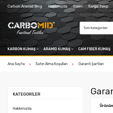
Carbon Aramid Blog
Hakkımızda
Galeri
Kargo Takip
Tüm Kategoriler
KARBON KUMAŞ
ARAMID KUMAŞ
CAM FIBER KUMAŞ
Ana Sayfa
Satın Alma Koşulları
Garanti Şartları
Garan
KATEGORILER
Ürünüm 
Hakkımızda