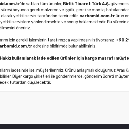
id.com.tr
’de satılan tüm ürünler,
Birlik Ticaret Türk A.Ş.
güvencesi 
 süresi boyunca gerek malzeme ve işçilik, gerekse montaj hatalarından 
 olarak yetkili servis tarafından tamir edilir.
carbomid.com.tr
ürün on
, yetkili servislere yönlendirmekte ve sonuç beklemektedir. Bu sürecin daha
ilmesini öneririz.
rımı için gerekli işlemlerin tarafımızca yapılmasını istiyorsanız
+90 2
arbomid.com.tr
adresine bildirimde bulunabilirsiniz.
akkı kullanılarak iade edilen ürünler için kargo masrafı müşter
alların iadesinde ise, müşterilerimiz, ürünü anlaşmalı olduğumuz Aras Ka
lirler. Diğer kargo şirketleri ile gönderimlerde, gönderim ücreti müşteriye
lecek tutardan düşülecektir.